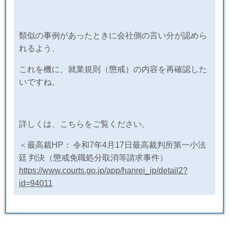
類似の事例があったときに会社側の言い分が認めら
れるよう、
これを機に、就業規則（懲戒）の内容を再確認した
いですね。
詳しくは、こちらをご覧ください。
＜最高裁
HP
：
令和
7
年
4
月
17
日最高裁判所第一小法
廷
判決（懲戒免職処分取消等請求事件）
https://www.courts.go.jp/app/hanrei_jp/detail2?
id=94011