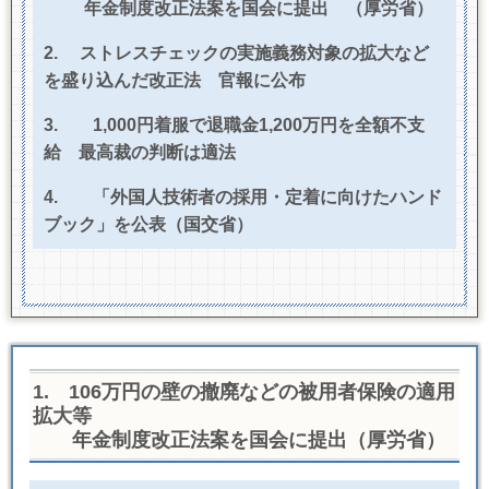
年金制度改正法案を国会に提出 （厚労省）
2.
ストレスチェックの実施義務対象の拡大など
を盛り込んだ改正法 官報に公布
3.
1,000
円着服で退職金
1,200
万円を全額不支
給 最高裁の判断は適法
4.
「外国人技術者の採用・定着に向けたハンド
ブック」を公表（国交省）
1.
106
万円の壁の撤廃などの被用者保険の適用
拡大等
年金制度改正法案を国会に提出（厚労省）