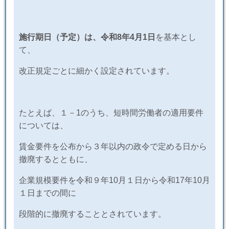
施行期日（予定）は、令和
8
年
4
月
1
日
を基本とし
て、
改正規定ごとに細かく設定されています。
たとえば、１－
1
のうち、短時間労働者の適用要件
については、
賃金要件を公布から３年以内の政令で定める日から
撤廃するとともに、
企業規模要件を令和９年
10
月１日から令和
17
年
10
月
１日までの間に
段階的に撤廃することとされています。