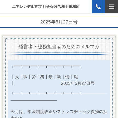
エアレンデル東京 社会保険労務士事務所
2025年5月27日号
経営者・総務担当者のためのメルマガ
┏━┳━┳━┳━┳━┳━┳━┳━┓
┃人┃事┃労┃務┃最┃新┃情┃報
┃
2025
年5月27日号
┗━┻━┻━┻━┻━┻━┻━┻━┛━━━━━━
━━━━━━━━━━━
今月は、年金制度改正やストレスチェック義務の拡