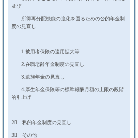
及び
所得再分配機能の強化を図るための公的年金制
度の見直し
1.
被用者保険の適用拡大等
2.
在職老齢年金制度の見直し
3.
遺族年金の見直し
4.
厚生年金保険等の標準報酬月額の上限の段階
的引上げ
2⃣ 私的年金制度の見直し
3⃣ その他