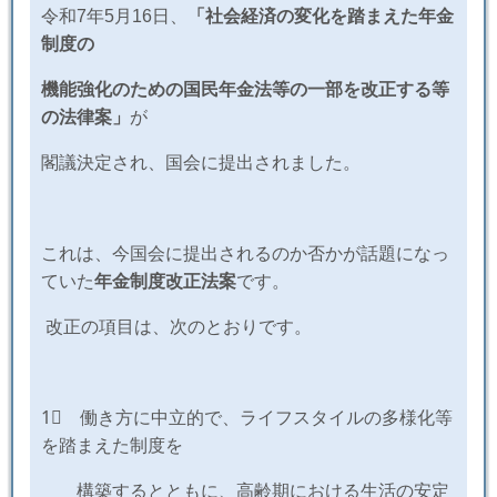
令和
7
年
5
月
16
日、
「社会経済の変化を踏まえた年金
制度の
機能強化のための国民年金法等の一部を改正する等
の法律案」
が
閣議決定され、国会に提出されました。
これは、今国会に提出されるのか否かが話題になっ
ていた
年金制度改正法案
です。
改正の項目は、次のとおりです。
1⃣ 働き方に中立的で、ライフスタイルの多様化等
を踏まえた制度を
構築するとともに、高齢期における生活の安定