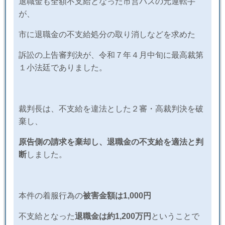
退職金も全額不支給となった市営バスの元運転手
が、
市に退職金の不支給処分の取り消しなどを求めた
訴訟の上告審判決が、令和７年４月中旬に最高裁第
１小法廷でありました。
裁判長は、不支給を違法とした２審・高裁判決を破
棄し、
原告側の請求を棄却し、退職金の不支給を適法と判
断
しました。
本件の着服行為の
被害金額は
1,000
円
不支給となった
退職金は約1,200万円
ということで