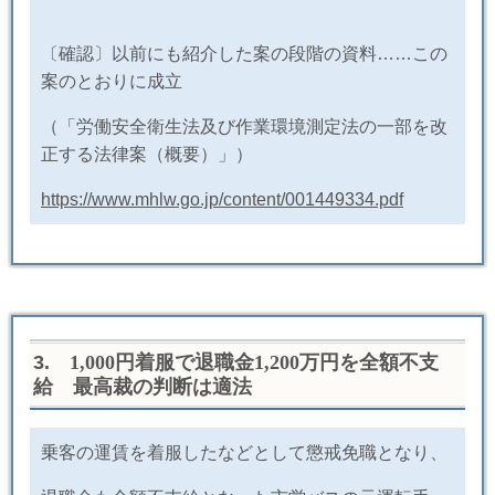
〔確認〕以前にも紹介した案の段階の資料……この
案のとおりに成立
（「労働安全衛生法及び作業環境測定法の一部を改
正する法律案（概要）」）
https://www.mhlw.go.jp/content/001449334.pdf
3
.
1,000
円着服で退職金
1,200
万円を全額不支
給 最高裁の判断は適法
​乗客の運賃を着服したなどとして懲戒免職となり、