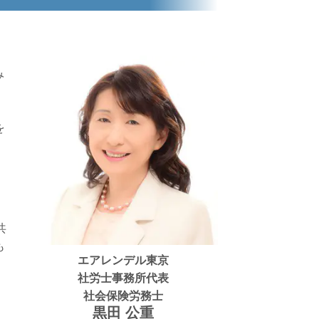
。
み
を
共
も
エアレンデル東京
社労士事務所代表
社会保険労務士
黒田 公重