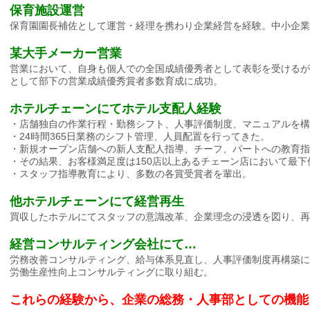
保育施設運営
保育園園長補佐として運営・経理を携わり企業経営を経験。中小企業
某大手メーカー営業
営業において、自身も個人での全国成績優秀者として表彰を受けるが
として部下の営業成績優秀賞者多数育成に成功。
ホテルチェーンにてホテル支配人経験
・店舗独自の作業行程・勤務シフト、人事評価制度、マニュアルを構
・24時間365日業務のシフト管理、人員配置を行ってきた。
・新規オープン店舗への新人支配人指導、チーフ、パートへの教育指
・その結果、お客様満足度は150店以上あるチェーン店において最下
・スタッフ指導教育により、多数の各賞受賞者を輩出。
他ホテルチェーンにて経営再生
買収したホテルにてスタッフの意識改革、企業理念の浸透を図り、再
経営コンサルティング会社にて…
労務改善コンサルティング、給与体系見直し、人事評価制度再構築に
労働生産性向上コンサルティングに取り組む。
これらの経験から、企業の総務・人事部としての機能