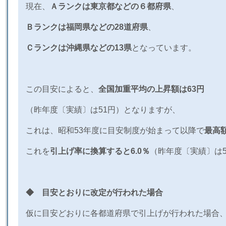
現在、
Ａランクは東京都などの６都府県
、
Ｂランクは福岡県などの28道府県
、
Ｃランクは沖縄県などの
13
県
となっています。
この目安によると、
全国加重平均の上昇額は
63
円
（昨年度〔実績〕は
51
円）となりますが、
これは、昭和
53
年度に目安制度が始まって以降で
最高
これを
引上げ率に換算すると
6.0
％
（昨年度〔実績〕は
◆ 目安とおりに改定が行われた場合
仮に目安どおりに各都道府県で引上げが行われた場合