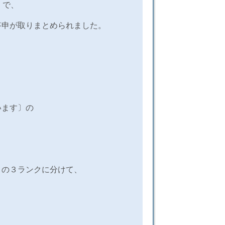
」で、
答申が取りまとめられました。
います〕の
Ｃの３ランクに分けて、