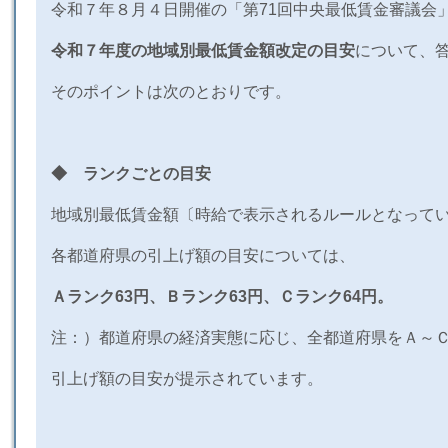
令和７年８月４日開催の「第
71
回中央最低賃金審議会
令和７年度の地域別最低賃金額改定の目安
について、
そのポイントは次のとおりです。
◆ ランクごとの目安
地域別最低賃金額〔時給で表示されるルールとなって
各都道府県の引上げ額の目安については、
Ａランク
63
円、Ｂランク
63
円、Ｃランク
64
円。
注：）都道府県の経済実態に応じ、全都道府県をＡ～
引上げ額の目安が提示されています。