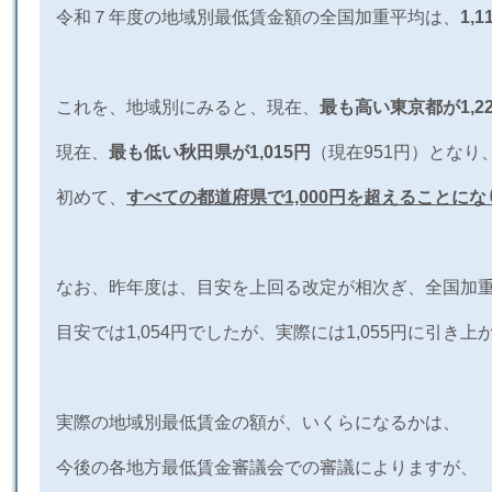
令和７年度の地域別最低賃金額の全国加重平均は、
1,1
これを、地域別にみると、現在、
最も高い東京都が
1,2
現在、
最も低い秋田県が
1,015
円
（現在
951
円）となり
初めて、
すべての都道府県で
1,000
円を超えることにな
なお、昨年度は、目安を上回る改定が相次ぎ、全国加
目安では
1,054
円でしたが、実際には
1,055
円に引き上
実際の地域別最低賃金の額が、いくらになるかは、
今後の各地方最低賃金審議会での審議によりますが、