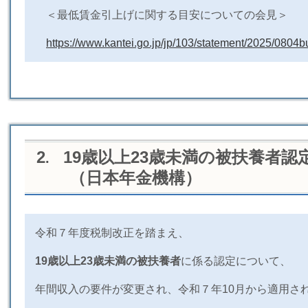
＜最低賃金引上げに関する目安についての会見＞
https://www.kantei.go.jp/jp/103/statement/2025/0804b
2
19
歳以上
23
歳未満の被扶養者認
.
（日本年金機構）
​令和７年度税制改正を踏まえ、
19歳以上23歳未満の被扶養者
に係る認定について、
年間収入の要件が変更され、令和７年10月から適用さ