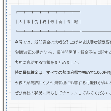
┏━┳━┳━┳━┳━┳━┳━┳━┓
┃人┃事┃労┃務┃最┃新┃情
┗━┻━┻━┻━┻━┻━┻━┻━┛━━━━━━━
今号では、最低賃金の大幅な引上げや被扶養者認定要
“
制度改正の動き
”
から、長時間労働・賃金不払に関す
実務に直結する情報をまとめました。
特に最低賃金は、すべての都道府県で初めて
1,000
円
今後の給与設計や人件費管理に影響する可能性が高い
ぜひ自社の状況に照らしてチェックしてみてください