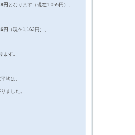
18
円
となります（現在1,055円）。
26
円
（現在1,163円）、
、
ります。
重平均は、
がりました。